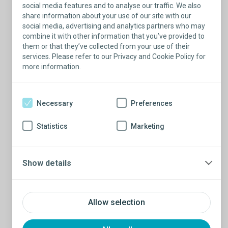
existen opciones que pueden ayudarle a
social media features and to analyse our traffic. We also
sentirse bien de nuevo
.
share information about your use of our site with our
social media, advertising and analytics partners who may
combine it with other information that you’ve provided to
Obtener más información sobre el
them or that they’ve collected from your use of their
implante testicular Torosa
services. Please refer to our Privacy and Cookie Policy for
more information.
Necessary
Preferences
Statistics
Marketing
Show details
Allow selection