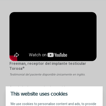
Freeman, receptor del implante testicular
Torosa
®
Testimonial del paciente disponible únicamente en inglés.
A su lado durante todo el recorrido
Si tiene alguna de estas inquietudes, o le preocupa
This website uses cookies
que puedan surgir una vez finalizado el tratamiento
contra el cáncer,
es importante saber que
We use cookies to personalise content and ads, to provide