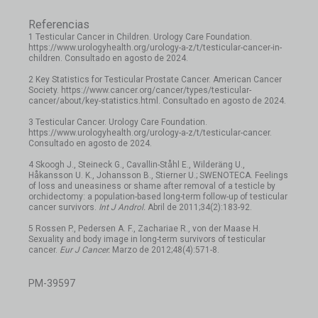
Referencias
1 Testicular Cancer in Children. Urology Care Foundation.
https://www.urologyhealth.org/urology-a-z/t/testicular-cancer-in-
children. Consultado en agosto de 2024.
2 Key Statistics for Testicular Prostate Cancer. American Cancer
Society. https://www.cancer.org/cancer/types/testicular-
cancer/about/key-statistics.html. Consultado en agosto de 2024.
3 Testicular Cancer. Urology Care Foundation.
https://www.urologyhealth.org/urology-a-z/t/testicular-cancer.
Consultado en agosto de 2024.
4 Skoogh J., Steineck G., Cavallin-Ståhl E., Wilderäng U.,
Håkansson U. K., Johansson B., Stierner U.; SWENOTECA. Feelings
of loss and uneasiness or shame after removal of a testicle by
orchidectomy: a population-based long-term follow-up of testicular
cancer survivors.
Int J Androl.
Abril de 2011;34(2):183-92.
5 Rossen P., Pedersen A. F., Zachariae R., von der Maase H.
Sexuality and body image in long-term survivors of testicular
cancer.
Eur J Cancer.
Marzo de 2012;48(4):571-8.
PM-39597