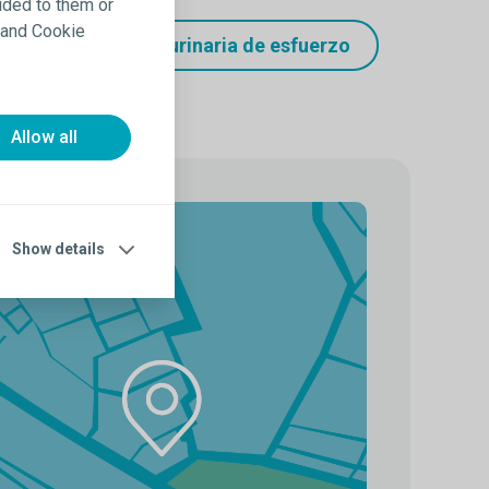
ided to them or
y and Cookie
a la incontinencia urinaria de esfuerzo
Allow all
Show details