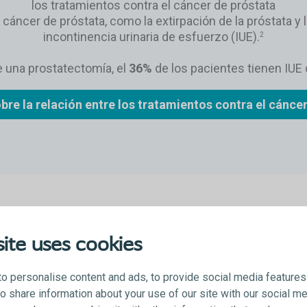
los tratamientos contra el cáncer de próstata
 cáncer de próstata, como la extirpación de la próstata y 
incontinencia urinaria de esfuerzo (IUE).
2
 una prostatectomía, el
36%
de los pacientes tienen IUE
re la relación entre los tratamientos contra el cáncer 
Conozca sus opciones de tratam
ite uses cookies
No importa si acaba de notar los
o personalise content and ads, to provide social media features
varias compresas por día, es im
lso share information about your use of our site with our social me
tratamiento disponibles, incluido