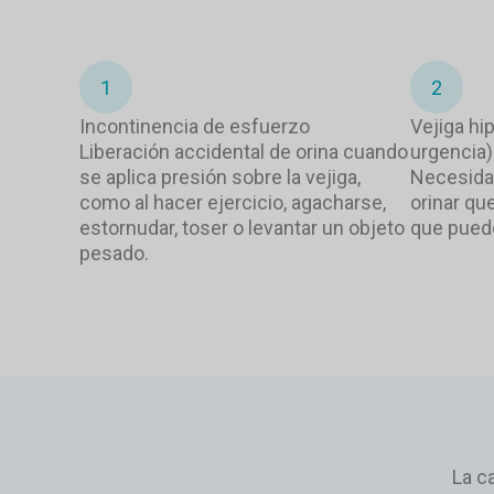
1
2
Incontinencia de esfuerzo
Vejiga hi
Liberación accidental de orina cuando
urgencia)
se aplica presión sobre la vejiga,
Necesidad
como al hacer ejercicio, agacharse,
orinar que
estornudar, toser o levantar un objeto
que puede
pesado.
La c