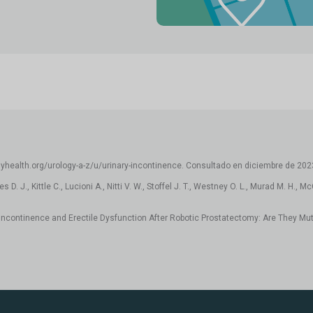
gyhealth.org/urology-a-z/u/urinary-incontinence. Consultado en diciembre de 202
es D. J., Kittle C., Lucioni A., Nitti V. W., Stoffel J. T., Westney O. L., Murad M.
en Incontinence and Erectile Dysfunction After Robotic Prostatectomy: Are They Mu