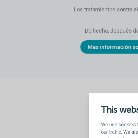
Los tratamientos contra el
De hecho, después de
Mas información sob
This webs
We use cookies t
our traffic. We a