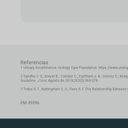
Referencias
1 Urinary Incontinence. Urology Care Foundation. https://www.urolo
2 Sandhu J. S., Breyer B., Comiter C., Eastham J. A., Gomez C., Kirag
Guideline.
J Urol.
Agosto de 2019;202(2):369-378.
3 Tsikis S. T., Nottingham C. U., Faris S. F. The Relationship Betwe
PM-39596