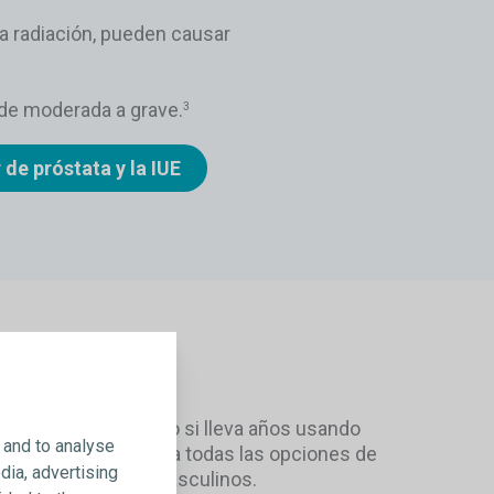
la radiación, pueden causar
 de moderada a grave.
3
de próstata y la IUE
iento
 primeros síntomas o si lleva años usando
 and to analyse
portante que conozca todas las opciones de
dia, advertising
s los cabestrillos masculinos.