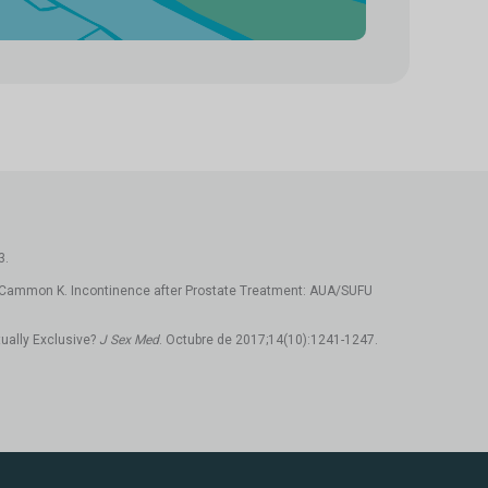
3.
 H., McCammon K. Incontinence after Prostate Treatment: AUA/SUFU
tually Exclusive?
J Sex Med
. Octubre de 2017;14(10):1241-1247.