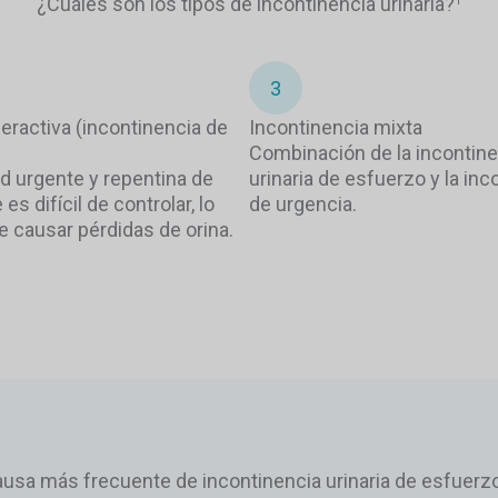
¿Cuáles son los tipos de incontinencia urinaria?
1
3
peractiva (incontinencia de
Incontinencia mixta
Combinación de la incontine
 urgente y repentina de
urinaria de esfuerzo y la inc
 es difícil de controlar, lo
de urgencia.
 causar pérdidas de orina.
ausa más frecuente de incontinencia urinaria de esfuerz