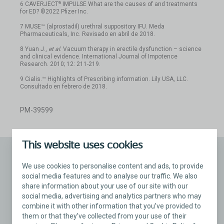
®
6 CAVERJECT
IMPULSE What are the causes of and treatments
for ED? ©2022 Pfizer Inc.
7 MUSE™ (alprostadil) urethral suppository IFU. Meda
Pharmaceuticals, Inc. Revisado en abril de 2018.
8 Yuan J.,
et al
. Vacuum therapy in erectile dysfunction – science
and clinical evidence. International Journal of Impotence
Research. 2010; 12: 211-219.
9 Cialis.™ Highlights of Prescribing information. Lily USA, LLC.
Consultado en febrero de 2018.
PM-39599
This website uses cookies
We use cookies to personalise content and ads, to provide
Información importante sobre seguridad
social media features and to analyse our traffic. We also
Información importante sobre seguridad de la
share information about your use of our site with our
prótesis peniana inflable Titan
y Titan Touch
®
social media, advertising and analytics partners who may
combine it with other information that you’ve provided to
La prótesis peniana inflable Titan es un
them or that they’ve collected from your use of their
implante peniano mecánico implantado