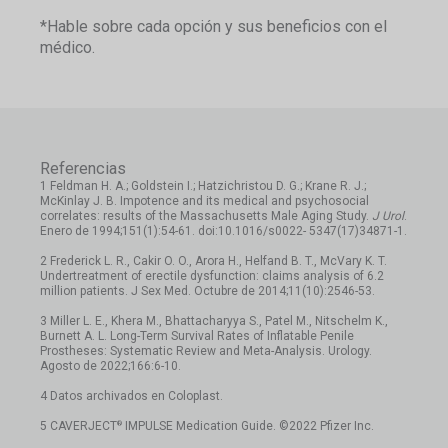
*Hable sobre cada opción y sus beneficios con el
médico.
Referencias
1 Feldman H. A.; Goldstein I.; Hatzichristou D. G.; Krane R. J.;
McKinlay J. B. Impotence and its medical and psychosocial
correlates: results of the Massachusetts Male Aging Study.
J Urol
.
Enero de 1994;151(1):54-61. doi:10.1016/s0022- 5347(17)34871-1.
2 Frederick L. R., Cakir O. O., Arora H., Helfand B. T., McVary K. T.
Undertreatment of erectile dysfunction: claims analysis of 6.2
million patients. J Sex Med. Octubre de 2014;11(10):2546-53.
3 Miller L. E., Khera M., Bhattacharyya S., Patel M., Nitschelm K.,
Burnett A. L. Long-Term Survival Rates of Inflatable Penile
Prostheses: Systematic Review and Meta-Analysis. Urology.
Agosto de 2022;166:6-10.
4 Datos archivados en Coloplast.
®
5 CAVERJECT
IMPULSE Medication Guide. ©2022 Pfizer Inc.